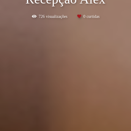
726
visualizações
0
curtidas