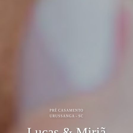
PRÉ CASAMENTO
URUSSANGA - SC
Lucas & Miriã